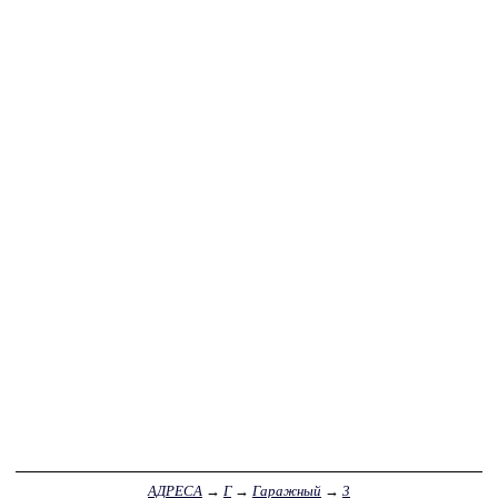
АДРЕСА
→
Г
→
Гаражный
→
3