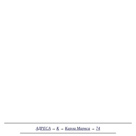
АДРЕСА
→
К
→
Карла Маркса
→
74