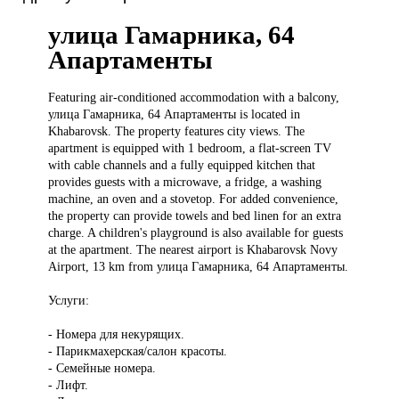
улица Гамарника, 64
Апартаменты
Featuring air-conditioned
accommodation with a balcony,
улица Гамарника, 64 Апартаменты is located in
Khabarovsk. The property features city views. The
apartment is equipped with 1 bedroom, a flat-screen TV
with cable channels and a fully equipped kitchen that
provides guests with a microwave, a fridge, a washing
machine, an oven and a stovetop. For added convenience,
the property can provide towels and bed linen for an extra
charge. A children's playground is also available for guests
at the apartment. The nearest airport is Khabarovsk Novy
Airport, 13 km from улица Гамарника, 64 Апартаменты.
Услуги:
- Номера для некурящих.
- Парикмахерская/салон красоты.
- Семейные номера.
- Лифт.