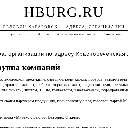
HBURG.RU
ДЕЛОВОЙ ХАБАРОВСК — АДРЕСА, ОРГАНИЗАЦИИ
а
Организации
Карта
Как попасть в каталог
Контакты
а, организации по адресу Краснореченская 
руппа компаний
ротехнической продукции: счетчики, реле, кабель, провода, выключатели 
ы, трансформаторы, стабилизаторы, автоматы, предохранители, светиль
мпы, фонари, люстры, ТЭНы, конвекторы, кабель-каналы, гофрированны
ет своим партнерам продукцию, произведенную под торговой маркой Mir
омпания «Мирэкс». Быстро. Выгодно. Открыто.
крупнейшие электромонтажные организации Дальнего Востока.