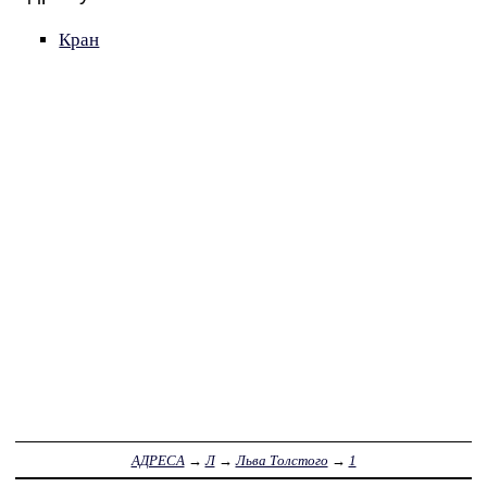
Кран
АДРЕСА
→
Л
→
Льва Толстого
→
1