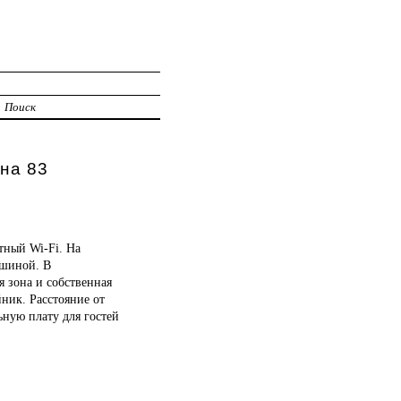
Поиск
на 83
тный Wi-Fi. На
ашиной. В
 зона и собственная
йник. Расстояние от
ьную плату для гостей