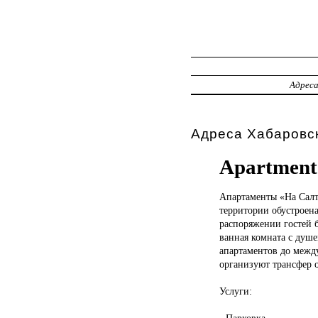
Адрес
Адреса Хабаровск
Apartment 
Апартаменты «На
Салт
территории обустроен
распоряжении гостей б
ванная комната с душе
апартаментов до между
организуют трансфер о
Услуги:
- Парковка.