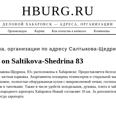
HBURG.RU
ДЕЛОВОЙ ХАБАРОВСК — АДРЕСА, ОРГАНИЗАЦИИ
а
Организации
Карта
Как попасть в каталог
Контакты
а, организации по адресу Салтыкова-Щедри
on Saltikova-Shedrina 83
ыкова-Щедрина, 83» расположены в Хабаровске. Предоставляется беспла
а частная парковка. Апартаменты оснащены телевизором и стиральной м
алкон, полностью оборудованная кухня с микроволновой печью, гостиная
м и тапочками. Также в числе удобств холодильник, духовка, плита и ча
народного аэропорта Хабаровск-Новый составляет 10 км. За дополнител
т/до аэропорта.