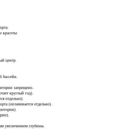
.
орта.
н красоты.
ый центр.
й бассейн.
ритории запрещено.
отает круглый год).
ся отдельно).
орта (оплачивается отдельно).
ритории).
ории).
ным увеличением глубины.