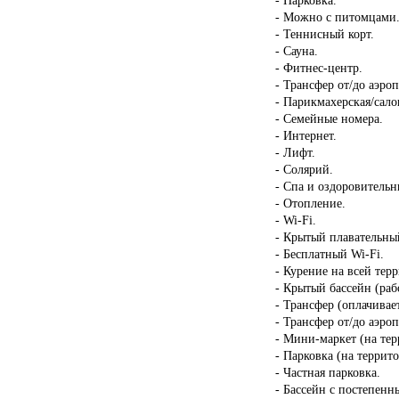
- Можно с питомцами
- Теннисный корт.
- Сауна.
- Фитнес-центр.
- Трансфер от/до аэроп
- Парикмахерская/сало
- Семейные номера.
- Интернет.
- Лифт.
- Солярий.
- Спа и оздоровительн
- Отопление.
- Wi-Fi.
- Крытый плавательны
- Бесплатный Wi-Fi.
- Курение на всей тер
- Крытый бассейн (раб
- Трансфер (оплачивает
- Трансфер от/до аэроп
- Мини-маркет (на тер
- Парковка (на террит
- Частная парковка.
- Бассейн с постепен