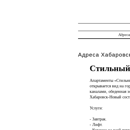
Адрес
Адреса Хабаровск
Стильный 
Апартаменты «Стиль
открывается вид на го
каналами, обеденная 
Хабаровск-Новый соста
Услуги:
- Завтрак.
- Лифт.
- Курение на всей тер