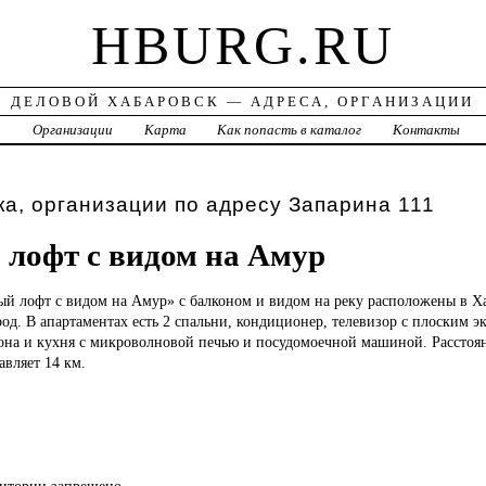
HBURG.RU
ДЕЛОВОЙ ХАБАРОВСК — АДРЕСА, ОРГАНИЗАЦИИ
а
Организации
Карта
Как попасть в каталог
Контакты
а, организации по адресу Запарина 111
лофт с видом на Амур
ный
лофт с видом на Амур» с балконом и видом на реку расположены в Ха
род. В апартаментах есть 2 спальни, кондиционер, телевизор с плоским 
зона и кухня с микроволновой печью и посудомоечной машиной. Расстоян
вляет 14 км.
ритории запрещено.