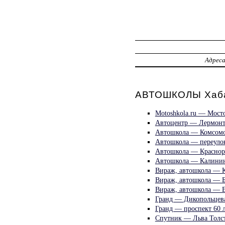
Адрес
АВТОШКОЛЫ Хаба
Motoshkola.ru — Мост
Автоцентр — Лермонт
Автошкола — Комсомо
Автошкола — переуло
Автошкола — Краснор
Автошкола — Калинин
Вираж, автошкола — 
Вираж, автошкола — 
Вираж, автошкола — 
Гранд — Дикопольцев
Гранд — проспект 60 л
Спутник — Льва Толст