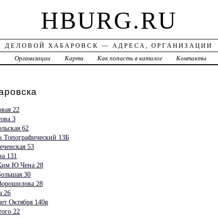
HBURG.RU
ДЕЛОВОЙ ХАБАРОВСК — АДРЕСА, ОРГАНИЗАЦИИ
а
Организации
Карта
Как попасть в каталог
Контакты
ровска
овая 22
ова 3
льская 62
к Топографический 13Б
еченская 53
а 131
Ким Ю Чена 28
Большая 30
Ворошилова 28
а 26
ет Октября 140в
ого 22