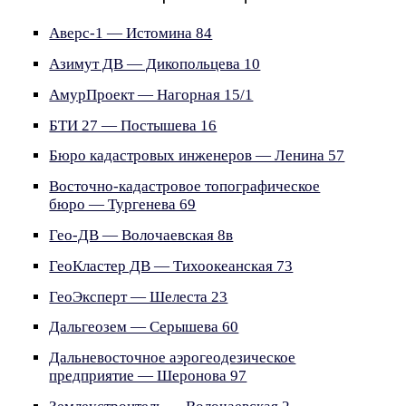
Аверс-1 — Истомина 84
Азимут ДВ — Дикопольцева 10
АмурПроект — Нагорная 15/1
БТИ 27 — Постышева 16
Бюро кадастровых инженеров — Ленина 57
Восточно-кадастровое топографическое
бюро — Тургенева 69
Гео-ДВ — Волочаевская 8в
ГеоКластер ДВ — Тихоокеанская 73
ГеоЭксперт — Шелеста 23
Дальгеозем — Серышева 60
Дальневосточное аэрогеодезическое
предприятие — Шеронова 97