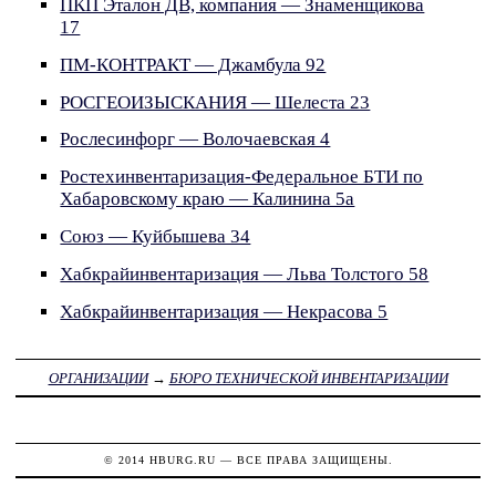
ПКП Эталон ДВ, компания — Знаменщикова
17
ПМ-КОНТРАКТ — Джамбула 92
РОСГЕОИЗЫСКАНИЯ — Шелеста 23
Рослесинфорг — Волочаевская 4
Ростехинвентаризация-Федеральное БТИ по
Хабаровскому краю — Калинина 5а
Союз — Куйбышева 34
Хабкрайинвентаризация — Льва Толстого 58
Хабкрайинвентаризация — Некрасова 5
ОРГАНИЗАЦИИ
→
БЮРО ТЕХНИЧЕСКОЙ ИНВЕНТАРИЗАЦИИ
© 2014
HBURG.RU
— ВСЕ ПРАВА ЗАЩИЩЕНЫ.