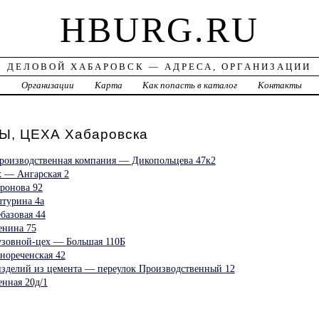
HBURG.RU
ДЕЛОВОЙ ХАБАРОВСК — АДРЕСА, ОРГАНИЗАЦИИ
а
Организации
Карта
Как попасть в каталог
Контакты
, ЦЕХА Хабаровска
-производственная компания — Дикопольцева 47к2
 — Ангарская 2
ронова 92
турина 4а
базовая 44
енина 75
узовной-цех — Большая 110Б
нореченская 42
изделий из цемента — переулок Производственный 12
нная 20д/1