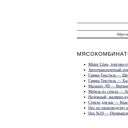
Адрес
МЯСОКОМБИНАТЫ
Mister Glass, торгово
Автотранспортный цех
Гамма-Текстиль — Ше
Гамма-Текстиль — Хал
Малахит ДВ — Верхне
Мебель из стекла — Л
Надёжный, малярно-к
Стекло для вас — Крас
Цех по производству 
Цех №10 — Промышле