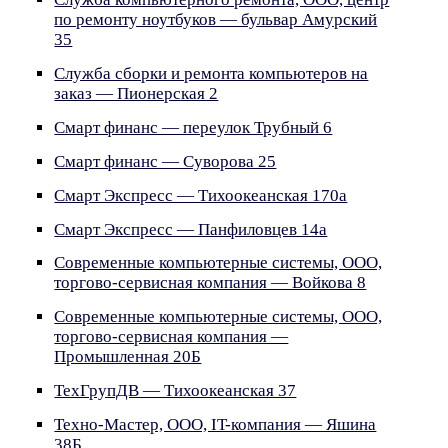
по ремонту ноутбуков — бульвар Амурский
35
Служба сборки и ремонта компьютеров на
заказ — Пионерская 2
Смарт финанс — переулок Трубный 6
Смарт финанс — Суворова 25
Смарт Экспресс — Тихоокеанская 170а
Смарт Экспресс — Панфиловцев 14а
Современные компьютерные системы, ООО,
торгово-сервисная компания — Войкова 8
Современные компьютерные системы, ООО,
торгово-сервисная компания —
Промышленная 20Б
ТехГрупДВ — Тихоокеанская 37
Техно-Мастер, ООО, IT-компания — Яшина
38Б