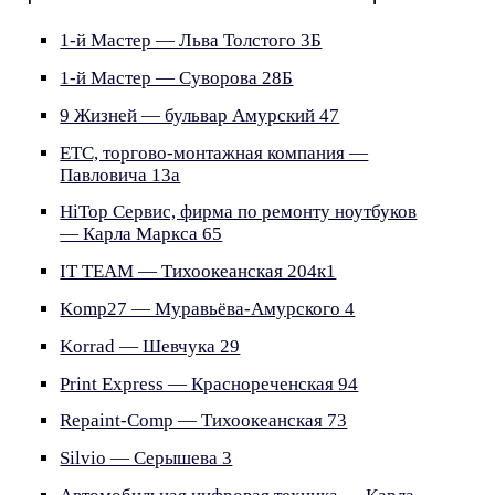
1-й Мастер — Льва Толстого 3Б
1-й Мастер — Суворова 28Б
9 Жизней — бульвар Амурский 47
ETC, торгово-монтажная компания —
Павловича 13а
HiTop Сервис, фирма по ремонту ноутбуков
— Карла Маркса 65
IT TEAM — Тихоокеанская 204к1
Komp27 — Муравьёва-Амурского 4
Korrad — Шевчука 29
Print Express — Краснореченская 94
Repaint-Comp — Тихоокеанская 73
Silvio — Серышева 3