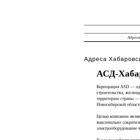
Адрес
Адреса Хабаровск
АСД-Хабар
Корпорация ASD
— од
строительства, жилищ
территорию страны — 
Новосибирской област
Целью компании являе
максимально сократили
электрооборудование ч
У нас вы найдете шир