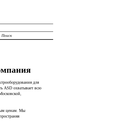
Поиск
омпания
ктрооборудования для
ть ASD охватывает всю
Московской,
ным ценам. Мы
пространяя