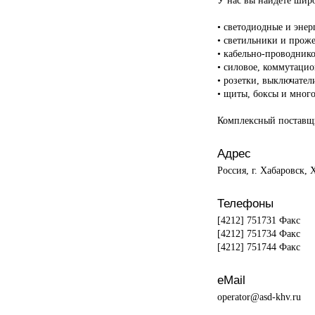
• светодиодные и эне
• светильники и прож
• кабельно-проводник
• силовое, коммутацио
• розетки, выключател
• щиты, боксы и много
Комплексный поставщи
Адрес
Россия, г. Хабаровск, 
Телефоны
[4212] 751731 Факс
[4212] 751734 Факс
[4212] 751744 Факс
eMail
operator@asd-khv.ru