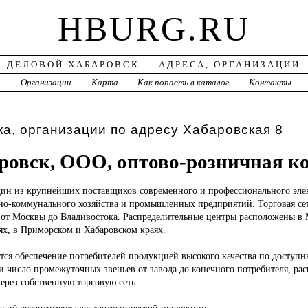
HBURG.RU
ДЕЛОВОЙ ХАБАРОВСК — АДРЕСА, ОРГАНИЗАЦИИ
а
Организации
Карта
Как попасть в каталог
Контакты
а, организации по адресу Хабаровская 8
овск, ООО, оптово-розничная к
ин из крупнейших поставщиков современного и профессионального эле
но-коммунального хозяйства и промышленных предприятий. Торговая се
от Москвы до Владивостока. Распределительные центры расположены в 
ях, в Приморском и Хабаровском краях.
тся обеспечение потребителей продукцией высокого качества по доступ
 число промежуточных звеньев от завода до конечного потребителя, рас
ерез собственную торговую сеть.
окий ассортимент электротехнической продукции: